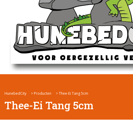
HunebedCity
>
Producten
>
Thee-Ei Tang 5cm
Thee-Ei Tang 5cm