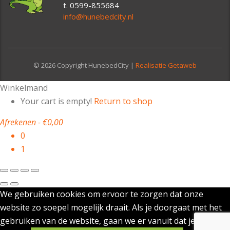
t. 0599-855684
info@hunebedcity.nl
© 2026 Copyright HunebedCity |
Realisatie Getaweb
Winkelmand
Your cart is empty!
Return to shop
Afrekenen
-
€0,00
0
1
We gebruiken cookies om ervoor te zorgen dat onze
website zo soepel mogelijk draait. Als je doorgaat met het
gebruiken van de website, gaan we er vanuit dat je ermee