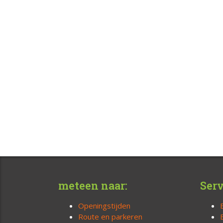
meteen naar:
Serv
Openingstijden
Route en parkeren