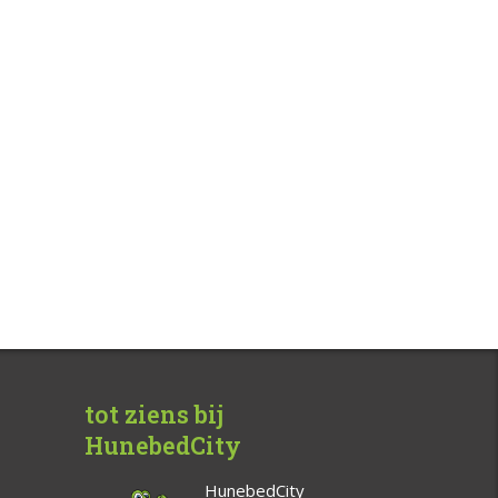
tot ziens bij
HunebedCity
HunebedCity