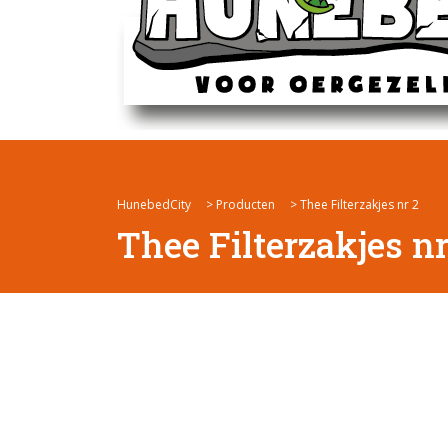
HunebedCity
>
Producten
>
Thee Filterzakjes nr 2
Thee Filterzakjes nr