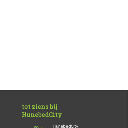
tot ziens bij
HunebedCity
HunebedCity