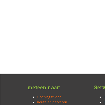
meteen naar:
Serv
Openingstijden
Route en parkeren