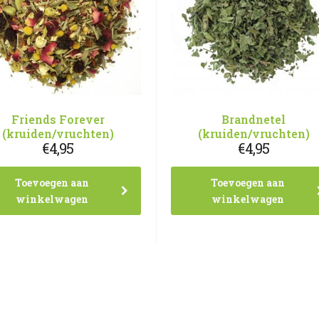
Friends Forever
Brandnetel
(kruiden/vruchten)
(kruiden/vruchten)
€
4,95
€
4,95
Toevoegen aan
Toevoegen aan
winkelwagen
winkelwagen