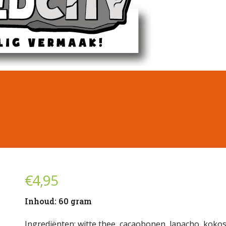
€
4,95
Inhoud: 60 gram
Ingrediënten: witte thee, cacaobonen, lapacho, kokos