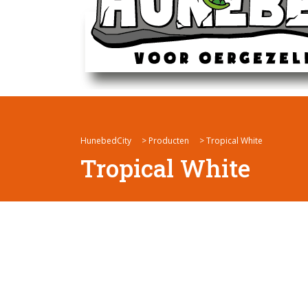
HunebedCity
>
Producten
>
Tropical White
Tropical White