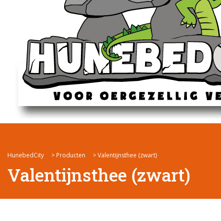
HunebedCity
>
Producten
>
Valentijnsthee (zwart)
Valentijnsthee (zwart)