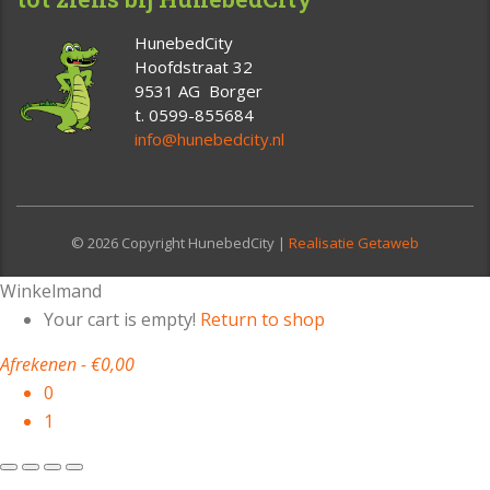
HunebedCity
Hoofdstraat 32
9531 AG Borger
t. 0599-855684
info@hunebedcity.nl
© 2026 Copyright HunebedCity |
Realisatie Getaweb
Winkelmand
Your cart is empty!
Return to shop
Afrekenen
-
€0,00
0
1