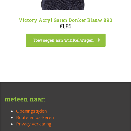
Victory Acryl Garen Donker Blauw 890
€
1,85
Toevoegen aan winkelwagen
meteen naar:
Openingstijden
Route en parkeren
Privacy verklaring