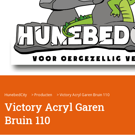
HunebedCity
>
Producten
>
Victory Acryl Garen Bruin 110
Victory Acryl Garen
Bruin 110