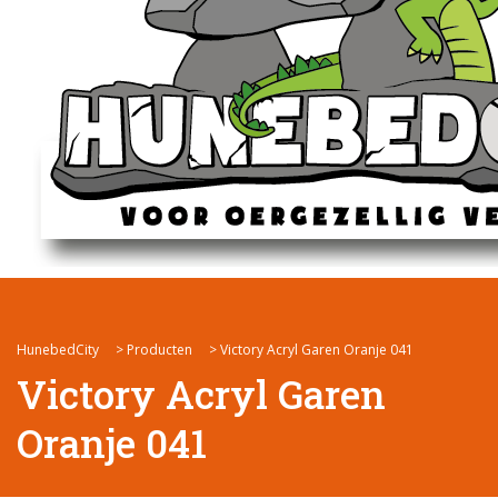
HunebedCity
>
Producten
>
Victory Acryl Garen Oranje 041
Victory Acryl Garen
Oranje 041