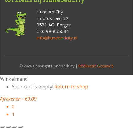
HunebedCity
Hoofdstraat 32
9531 AG Borger
t. 0599-855684
info@hunebedcity.nl
© 2026 Copyright HunebedCity |
Realisatie Getaweb
Winkelmand
Your cart is empty!
Return to shop
Afrekenen
-
€0,00
0
1