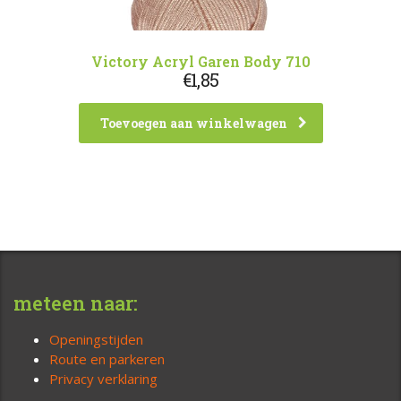
Victory Acryl Garen Body 710
€
1,85
Toevoegen aan winkelwagen
meteen naar:
Openingstijden
Route en parkeren
Privacy verklaring