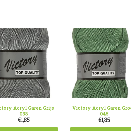
ctory Acryl Garen Grijs
Victory Acryl Garen Gr
038
045
€
1,85
€
1,85