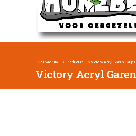
HunebedCity
>
Producten
>
Victory Acryl Garen Taupe
Victory Acryl Gare