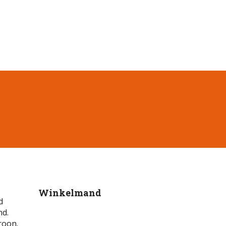
Winkelmand
d
nd.
roon.