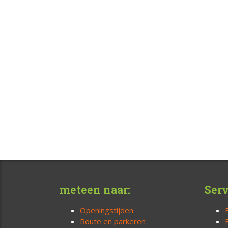
meteen naar:
Serv
Openingstijden
Route en parkeren