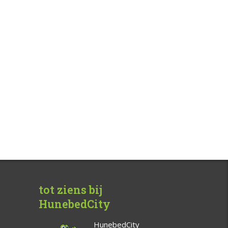
tot ziens bij
HunebedCity
HunebedCity