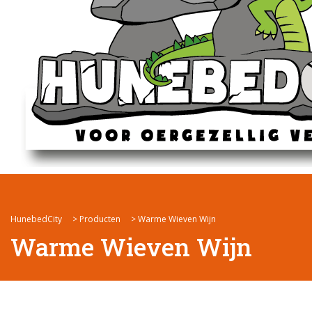
HunebedCity
>
Producten
>
Warme Wieven Wijn
Warme Wieven Wijn