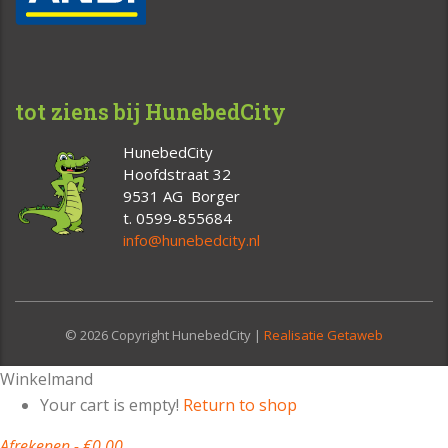
tot ziens bij HunebedCity
HunebedCity
Hoofdstraat 32
9531 AG Borger
t. 0599-855684
info@hunebedcity.nl
© 2026 Copyright HunebedCity |
Realisatie Getaweb
Winkelmand
Your cart is empty!
Return to shop
Afrekenen
-
€0,00