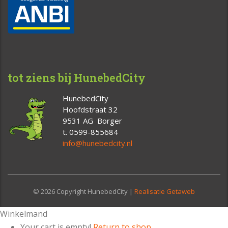
tot ziens bij HunebedCity
HunebedCity
Hoofdstraat 32
9531 AG Borger
t. 0599-855684
info@hunebedcity.nl
© 2026 Copyright HunebedCity |
Realisatie Getaweb
Winkelmand
Your cart is empty!
Return to shop