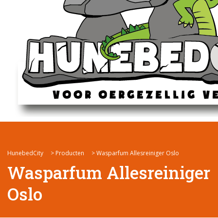
HunebedCity
>
Producten
>
Wasparfum Allesreiniger Oslo
Wasparfum Allesreiniger
Oslo