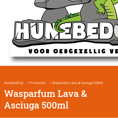
HunebedCity
>
Producten
>
Wasparfum Lava & Asciuga 500ml
Wasparfum Lava &
Asciuga 500ml