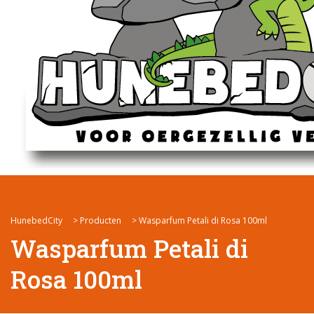
HunebedCity
>
Producten
>
Wasparfum Petali di Rosa 100ml
Wasparfum Petali di
Rosa 100ml