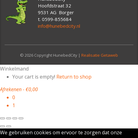
Hoofdstraat 32
9531 AG Borger
t. 0599-855684
info@hunebedcity.nl
© 2026 Copyright HunebedCity |
Realisatie Getaweb
Winkelmand
Your cart is empty!
Return to shop
Afrekenen
-
€0,00
0
1
We gebruiken cookies om ervoor te zorgen dat onze