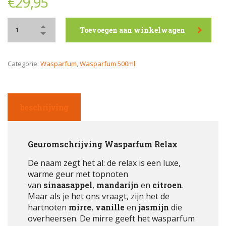
€
29,95
Toevoegen aan winkelwagen
Categorie:
Wasparfum
,
Wasparfum 500ml
beschrijving
Geuromschrijving Wasparfum Relax
De naam zegt het al: de relax is een luxe,
warme geur met topnoten
van
sinaasappel
,
mandarijn
en
citroen
.
Maar als je het ons vraagt, zijn het de
hartnoten
mirre
,
vanille
en
jasmijn
die
overheersen. De mirre geeft het wasparfum