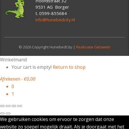
Hoofdstraat 32
9531 AG Borger
t. 0599-855684
info@hunebedcity.nl
© 2026 Copyright HunebedCity |
Realisatie Getaweb
Winkelmand
Your cart is empty!
Return to shop
Afrekenen
-
€0,00
0
1
We gebruiken cookies om ervoor te zorgen dat onze
website zo soepel mogelijk draait. Als je doorgaat met het