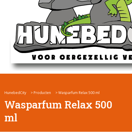
HunebedCity
>
Producten
>
Wasparfum Relax 500 ml
Wasparfum Relax 500
ml