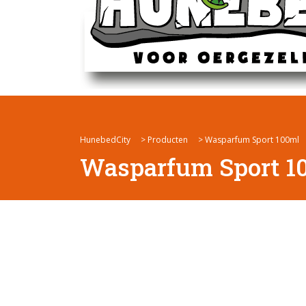
HunebedCity
>
Producten
>
Wasparfum Sport 100ml
Wasparfum Sport 1