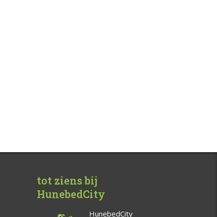
tot ziens bij
HunebedCity
HunebedCity