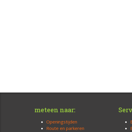
meteen naar:
Serv
Openingstijden
Route en parkeren