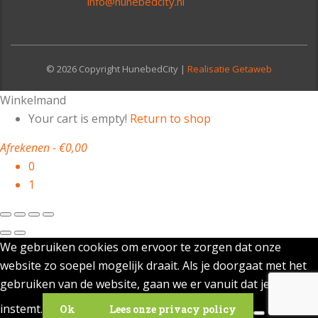
info@hunebedcity.nl
© 2026 Copyright HunebedCity |
Realisatie Getaweb
Winkelmand
Your cart is empty!
Return to shop
Afrekenen
-
€0,00
0
1
We gebruiken cookies om ervoor te zorgen dat onze
website zo soepel mogelijk draait. Als je doorgaat met het
gebruiken van de website, gaan we er vanuit dat je ermee
instemt.
Ok
Lees onze privacy policy