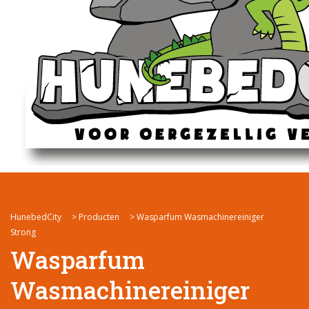
HunebedCity
>
Producten
>
Wasparfum Wasmachinereiniger
Strong
Wasparfum
Wasmachinereiniger