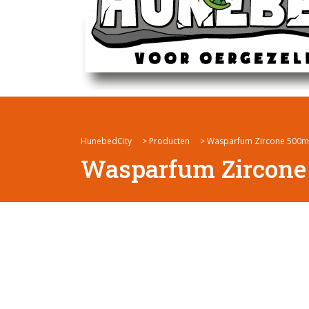
HunebedCity
>
Producten
>
Wasparfum Zircone 500m
Wasparfum Zircone