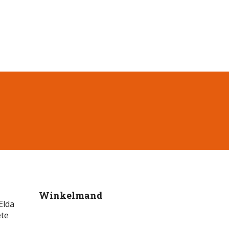
Winkelmand
Elda
ete