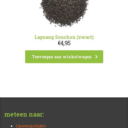
Lapsang Souchon (zwart)
€
4,95
Toevoegen aan winkelwagen
meteen naar:
Openingstijden