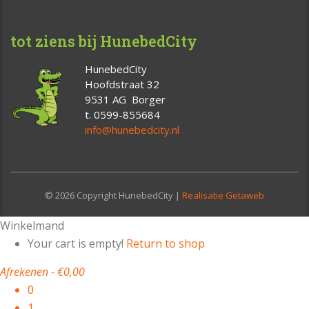
tot ziens bij HunebedCity
HunebedCity
Hoofdstraat 32
9531 AG Borger
t. 0599-855684
info@hunebedcity.nl
© 2026 Copyright HunebedCity |
Realisatie Getaweb
Winkelmand
Your cart is empty!
Return to shop
Afrekenen
-
€0,00
0
1