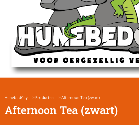
HunebedCity
>
Producten
>
Afternoon Tea (zwart)
Afternoon Tea (zwart)