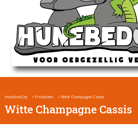
HunebedCity
>
Producten
>
Witte Champagne Cassis
Witte Champagne Cassis