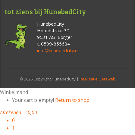
tot ziens bij HunebedCity
HunebedCity
Hoofdstraat 32
9531 AG Borger
t. 0599-855684
info@hunebedcity.nl
© 2026 Copyright HunebedCity |
Realisatie Getaweb
Winkelmand
Your cart is empty!
Return to shop
Afrekenen
-
€0,00
0
1