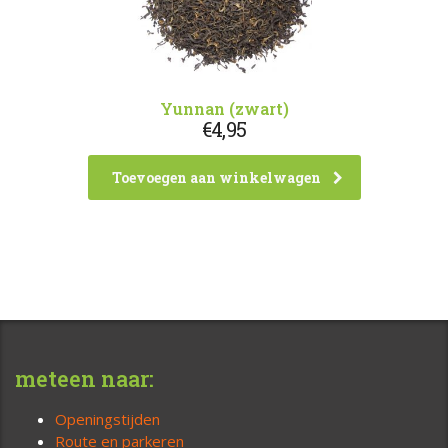
Yunnan (zwart)
€
4,95
Toevoegen aan winkelwagen
meteen naar:
Openingstijden
Route en parkeren