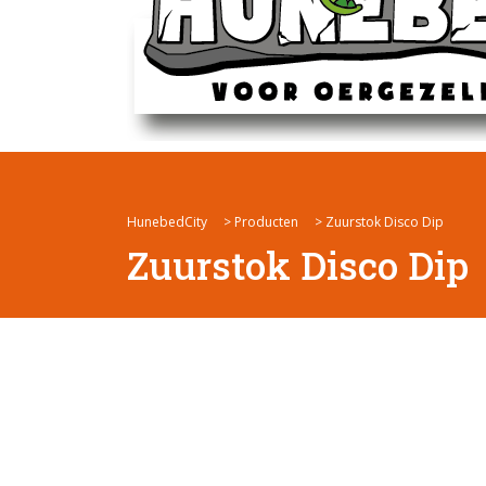
HunebedCity
>
Producten
>
Zuurstok Disco Dip
Zuurstok Disco Dip