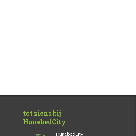
tot ziens bij
HunebedCity
HunebedCity