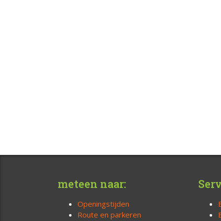
meteen naar:
Serv
Openingstijden
Route en parkeren