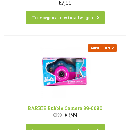
€
7,99
Toevoegen aan winkelwagen
AANBIEDING!
BARBIE Bubble Camera 99-0080
Oorspronkelijke
Huidige
€
8,99
€
9,99
prijs
prijs
was:
is: