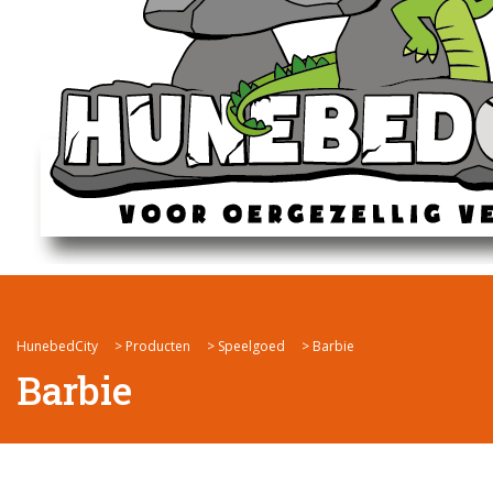
HunebedCity
>
Producten
>
Speelgoed
>
Barbie
Barbie