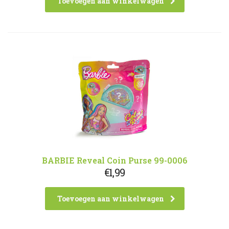
Toevoegen aan winkelwagen
€9,99.
€8,99.
BARBIE Reveal Coin Purse 99-0006
€
1,99
Toevoegen aan winkelwagen