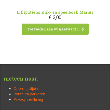
Lilliputiens Kijk- en speelboek Marius
€
13,00
Toevoegen aan winkelwagen
meteen naar:
Openingstijden
Route en parkeren
Privacy verklaring