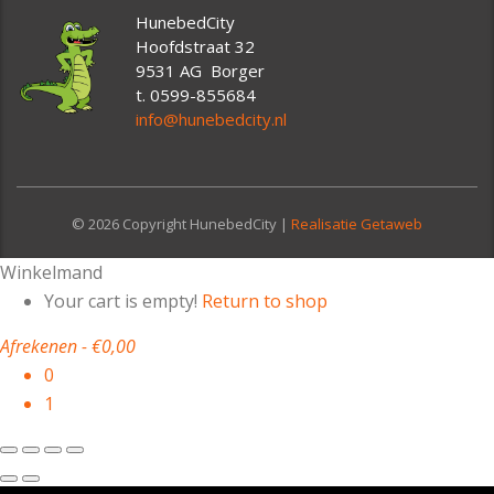
HunebedCity
Hoofdstraat 32
9531 AG Borger
t. 0599-855684
info@hunebedcity.nl
© 2026 Copyright HunebedCity |
Realisatie Getaweb
Winkelmand
Your cart is empty!
Return to shop
Afrekenen
-
€0,00
0
1