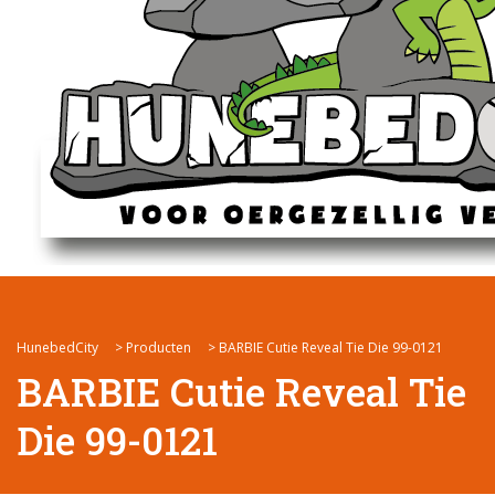
HunebedCity
>
Producten
>
BARBIE Cutie Reveal Tie Die 99-0121
BARBIE Cutie Reveal Tie
Die 99-0121