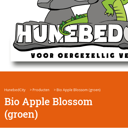
HunebedCity
>
Producten
>
Bio Apple Blossom (groen)
Bio Apple Blossom
(groen)