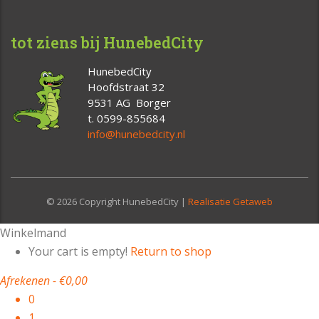
tot ziens bij HunebedCity
HunebedCity
Hoofdstraat 32
9531 AG Borger
t. 0599-855684
info@hunebedcity.nl
© 2026 Copyright HunebedCity |
Realisatie Getaweb
Winkelmand
Your cart is empty!
Return to shop
Afrekenen
-
€0,00
0
1