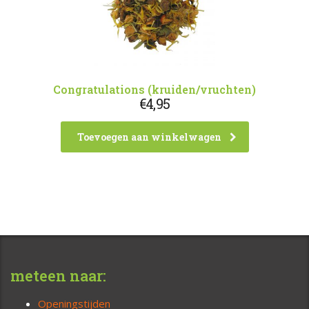
Congratulations (kruiden/vruchten)
€
4,95
Toevoegen aan winkelwagen
meteen naar:
Openingstijden