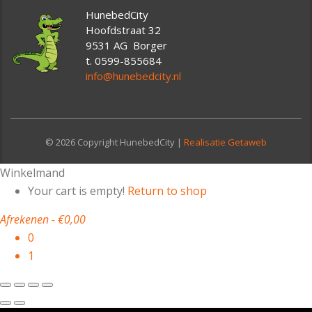
HunebedCity
Hoofdstraat 32
9531 AG Borger
t. 0599-855684
info@hunebedcity.nl
© 2026 Copyright HunebedCity |
Realisatie Getaweb
Winkelmand
Your cart is empty!
Return to shop
Afrekenen
-
€0,00
0
1