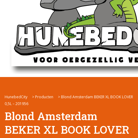
HunebedCity
>
Producten
>
Blond Amsterdam BEKER XL BOOK LOVER
0,5L – 201956
Blond Amsterdam
BEKER XL BOOK LOVER