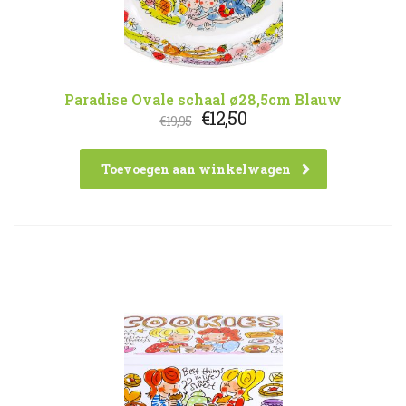
Paradise Ovale schaal ø28,5cm Blauw
Oorspronkelijke
Huidige
€
12,50
€
19,95
prijs
prijs
was:
is:
€19,95.
€12,50.
Toevoegen aan winkelwagen