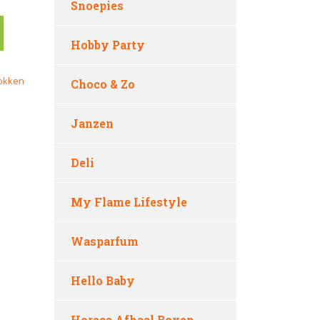
Snoepies
Hobby Party
okken
Choco & Zo
Janzen
Deli
My Flame Lifestyle
Wasparfum
Hello Baby
Horeca Afhaal Boxen