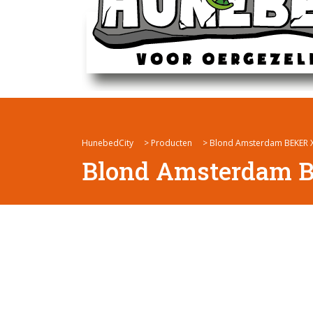
HunebedCity
>
Producten
>
Blond Amsterdam BEKER 
Blond Amsterdam B