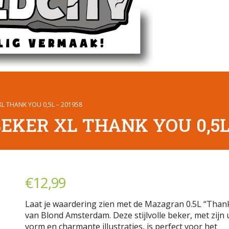
XL THANK YOU 0,5L – 201958
EKER XL THANK YOU 0,5L 
€
12,99
Laat je waardering zien met de Mazagran 0.5L “Than
van Blond Amsterdam. Deze stijlvolle beker, met zijn
vorm en charmante illustraties, is perfect voor het