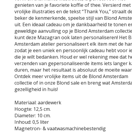
genieten van je favoriete koffie of thee. Versierd met
vrolijke illustraties en de tekst “Thank You,” straalt d
beker de kenmerkende, speelse stijl van Blond Amst
uit. Een ideaal cadeau om je dankbaarheid te tonen e
geweldige aanvulling op je Blond Amsterdam collectie
kunt deze Mazagran ook laten personaliseren! Het B
Amsterdam atelier personaliseert elk item met de ha
zodat je een uniek en persoonlijk cadeau hebt voor 
die je wilt bedanken. Houd er wel rekening mee dat h
verzenden van gepersonaliseerde items iets langer 
duren, maar het resultaat is absoluut de moeite waar
Ontdek meer vrolijke items uit de Blond Amsterdam
collectie of in onze Blond sale en breng wat Amster
gezelligheid in huis!
Materiaal: aardewerk
Hoogte: 12,5 cm.
Diameter: 10 cm.
Inhoud: 0,5 liter
Magnetron- & vaatwasmachinebestendig