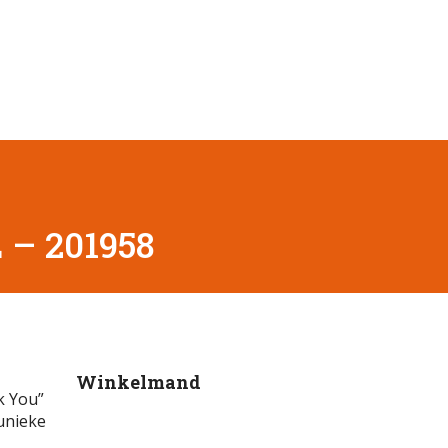
– 201958
Winkelmand
k You”
 unieke