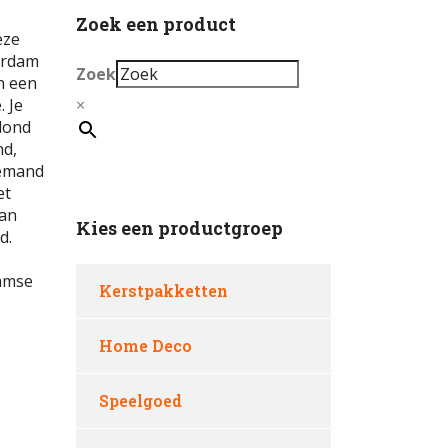
Zoek een product
eze
erdam
Zoek
n een
. Je
×
lond
nd,
iemand
et
kan
Kies een productgroep
d.
damse
Kerstpakketten
Home Deco
Speelgoed