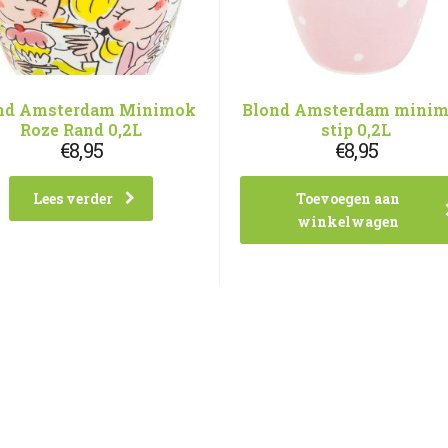
nd Amsterdam Minimok
Blond Amsterdam mini
Roze Rand 0,2L
stip 0,2L
€
8,95
€
8,95
Lees verder
Toevoegen aan
winkelwagen