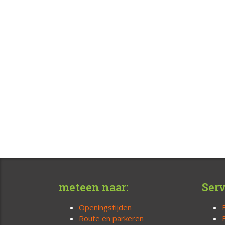
meteen naar:
Serv
Openingstijden
Route en parkeren