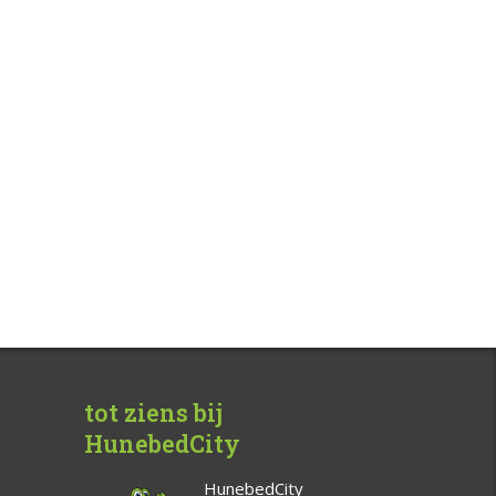
tot ziens bij
HunebedCity
HunebedCity