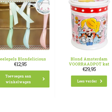
eelepels Blondelicious
Blond Amsterdam
€
12,95
VOORRAADPOT kat
€
29,95
Toevoegen aan
Lees verder
winkelwagen