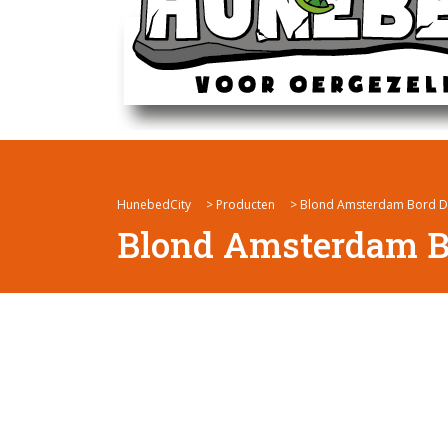
HunebedCity
>
Producten
>
Blond Amsterdam Bord D
Blond Amsterdam B