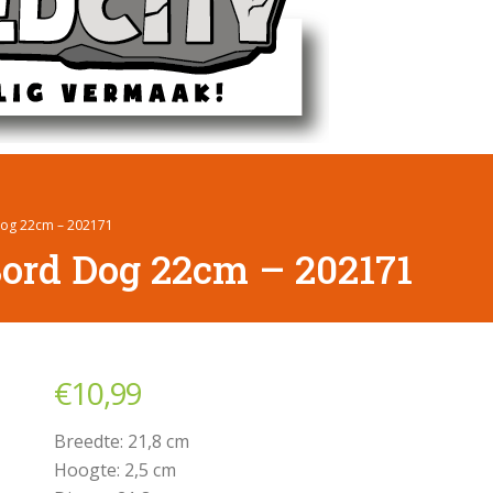
og 22cm – 202171
ord Dog 22cm – 202171
€
10,99
Breedte: 21,8 cm
Hoogte: 2,5 cm