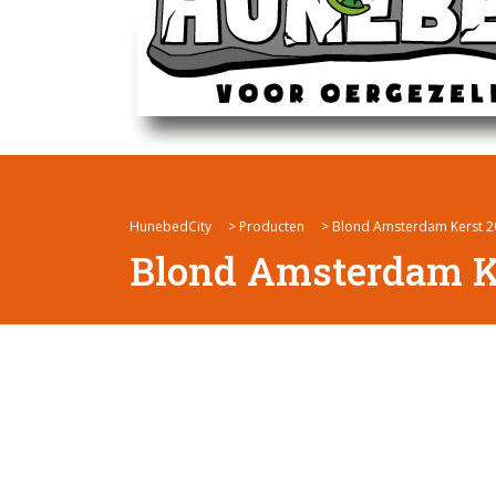
HunebedCity
>
Producten
>
Blond Amsterdam Kerst 2
Blond Amsterdam Ke