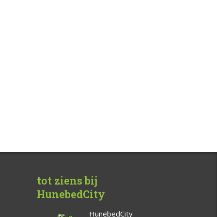
tot ziens bij
HunebedCity
HunebedCity