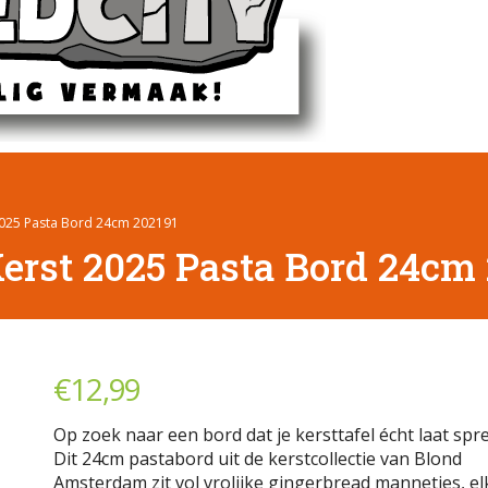
025 Pasta Bord 24cm 202191
rst 2025 Pasta Bord 24cm 
€
12,99
Op zoek naar een bord dat je kersttafel écht laat spr
Dit 24cm pastabord uit de kerstcollectie van Blond
Amsterdam zit vol vrolijke gingerbread mannetjes, el