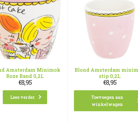
nd Amsterdam Minimok
Blond Amsterdam mini
Roze Rand 0,2L
stip 0,2L
€
8,95
€
8,95
Lees verder
Toevoegen aan
winkelwagen