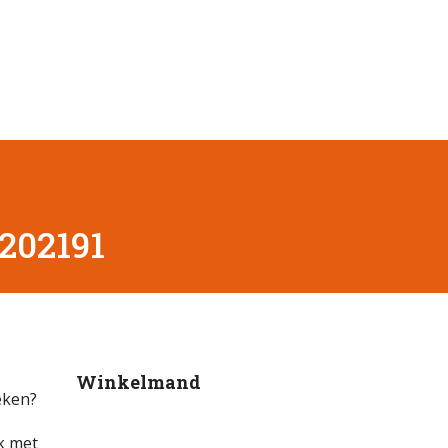
202191
Winkelmand
eken?
k met