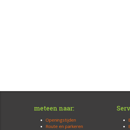
meteen naar:
Serv
Openingstijden
Route en parkeren