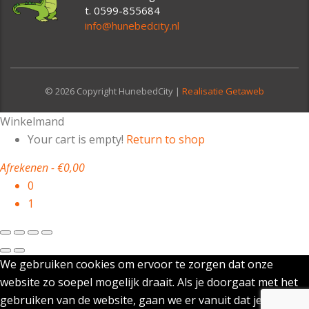
t. 0599-855684
info@hunebedcity.nl
© 2026 Copyright HunebedCity |
Realisatie Getaweb
Winkelmand
Your cart is empty!
Return to shop
Afrekenen
-
€0,00
0
1
We gebruiken cookies om ervoor te zorgen dat onze
website zo soepel mogelijk draait. Als je doorgaat met het
gebruiken van de website, gaan we er vanuit dat je ermee