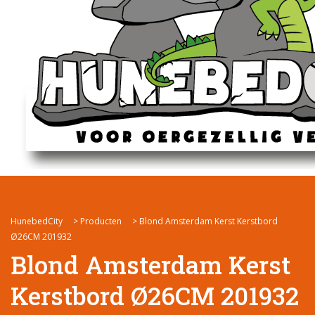
HunebedCity
>
Producten
>
Blond Amsterdam Kerst Kerstbord
Ø26CM 201932
Blond Amsterdam Kerst
Kerstbord Ø26CM 201932