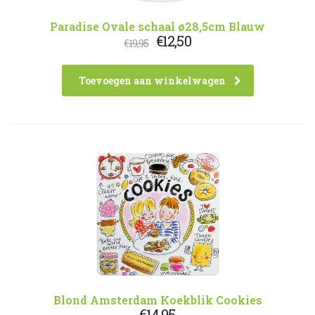
Paradise Ovale schaal ø28,5cm Blauw
Oorspronkelijke
Huidige
€
12,50
€
19,95
prijs
prijs
was:
is:
€19,95.
€12,50.
Toevoegen aan winkelwagen
Blond Amsterdam Koekblik Cookies
€
14,95