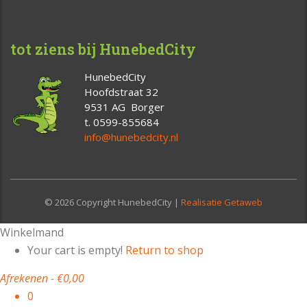
tot ziens bij HunebedCity
HunebedCity
Hoofdstraat 32
9531 AG Borger
t. 0599-855684
info@hunebedcity.nl
© 2026 Copyright HunebedCity |
Realisatie Getaweb
Winkelmand
Your cart is empty!
Return to shop
Afrekenen
-
€0,00
0