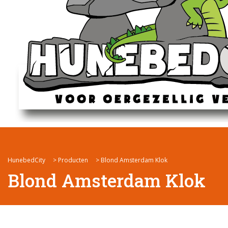
HunebedCity
>
Producten
>
Blond Amsterdam Klok
Blond Amsterdam Klok