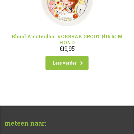
Blond Amsterdam VOERBAK GROOT Ø15.5CM
HOND
€
19,95
Lees verder
meteen naar: