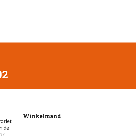
92
Winkelmand
voriet
jn de
or