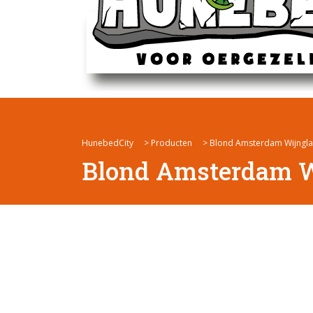
HunebedCity
>
Producten
>
Blond Amsterdam Wijnglas
Blond Amsterdam Wi