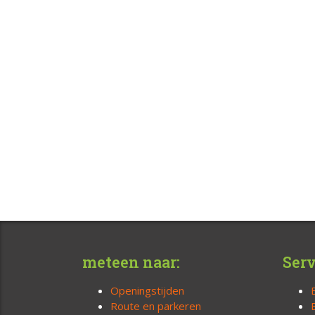
meteen naar:
Serv
Openingstijden
Route en parkeren