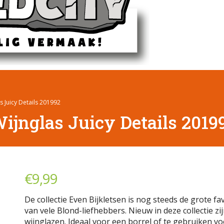
 Juicy Details 201992
jnglas Juicy Details 2019
€
9,99
De collectie Even Bijkletsen is nog steeds de grote fa
van vele Blond-liefhebbers. Nieuw in deze collectie zi
wijnglazen. Ideaal voor een borrel of te gebruiken vo