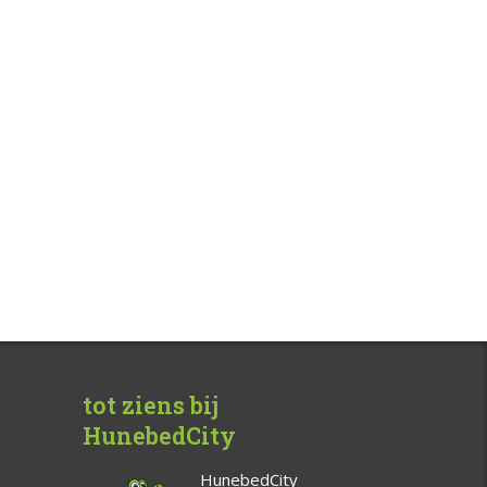
tot ziens bij
HunebedCity
HunebedCity