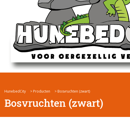
HunebedCity
>
Producten
>
Bosvruchten (zwart)
Bosvruchten (zwart)