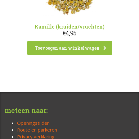
Kamille (kruiden/vruchten)
€
4,95
Toevoegen aan winkelwagen
meteen naar:
Openingstijden
Route en parkeren
Privacy verklaring