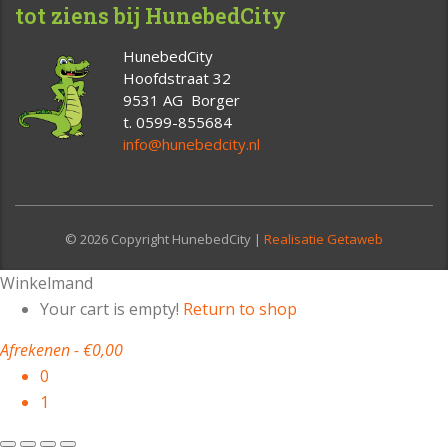
tot ziens bij HunebedCity
HunebedCity
Hoofdstraat 32
9531 AG Borger
t. 0599-855684
info@hunebedcity.nl
© 2026 Copyright HunebedCity |
Realisatie Getaweb
Winkelmand
Your cart is empty!
Return to shop
Afrekenen
-
€0,00
0
1