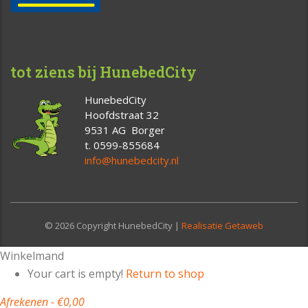
tot ziens bij HunebedCity
HunebedCity
Hoofdstraat 32
9531 AG Borger
t. 0599-855684
info@hunebedcity.nl
© 2026 Copyright HunebedCity |
Realisatie Getaweb
Winkelmand
Your cart is empty!
Return to shop
Afrekenen
-
€0,00