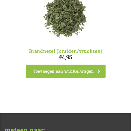
Brandnetel (kruiden/vruchten)
€
4,95
Toevoegen aan winkelwagen
meteen naar: