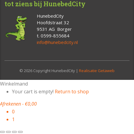
tot ziens bij HunebedCity
HunebedCity
Hoofdstraat 32
9531 AG Borger
t. 0599-855684
info@hunebedcity.nl
© 2026 Copyright HunebedCity |
Realisatie Getaweb
Winkelmand
Your cart is empty!
Return to shop
Afrekenen
-
€0,00
0
1