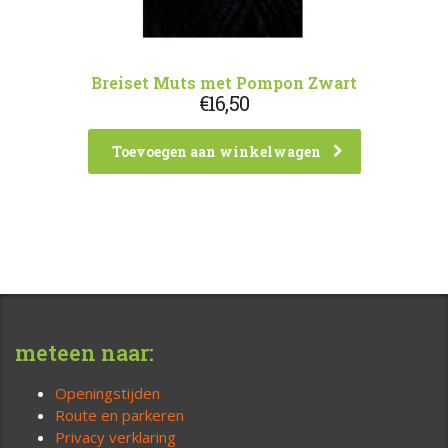
Breiset Muts met Pompon Zwart
€
16,50
Toevoegen aan winkelwagen
meteen naar:
Openingstijden
Route en parkeren
Privacy verklaring