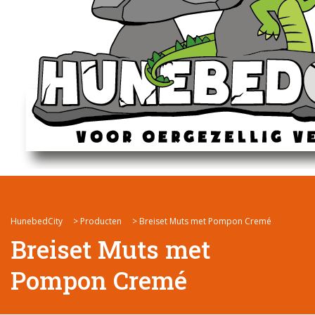
HunebedCity
>
Producten
>
Breiset Muts met Pompon Cremé
Breiset Muts met
Pompon Cremé