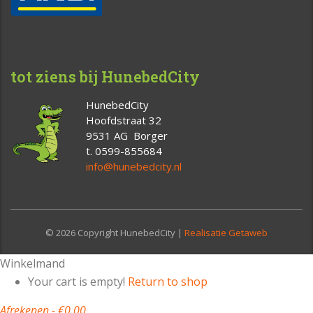
tot ziens bij HunebedCity
HunebedCity
Hoofdstraat 32
9531 AG Borger
t. 0599-855684
info@hunebedcity.nl
© 2026 Copyright HunebedCity |
Realisatie Getaweb
Winkelmand
Your cart is empty!
Return to shop
Afrekenen
-
€0,00