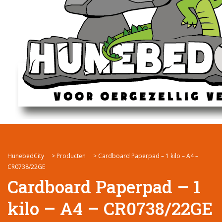
HunebedCity
>
Producten
>
Cardboard Paperpad – 1 kilo – A4 –
CR0738/22GE
Cardboard Paperpad – 1
kilo – A4 – CR0738/22GE