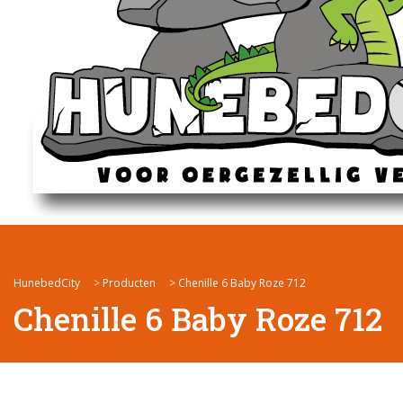
HunebedCity
>
Producten
>
Chenille 6 Baby Roze 712
Chenille 6 Baby Roze 712