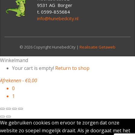
9531 AG Borger
t. 0599-855684
info@hunebedcity.nl
© 2026 Copyright HunebedCity |
Realisatie Getaweb
Winkelmand
Your cart is empty!
Return to shop
Afrekenen
-
€0,00
0
1
We gebruiken cookies om ervoor te zorgen dat onze
website zo soepel mogelijk draait. Als je doorgaat met het