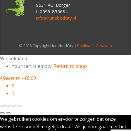
9531 AG Borger
t. 0599-855684
info@hunebedcity.nl
© 2026 Copyright HunebedCity |
Realisatie Getaweb
Winkelmand
Your cart is empty!
Return to shop
Afrekenen
-
€0,00
0
1
We gebruiken cookies om ervoor te zorgen dat onze
website zo soepel mogelijk draait. Als je doorgaat met het