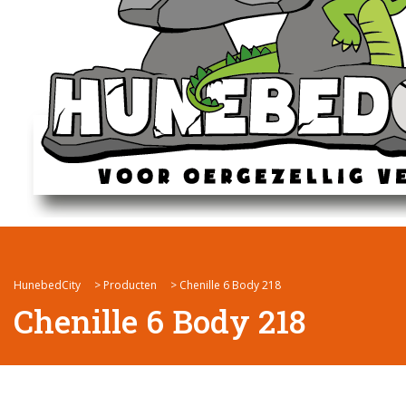
HunebedCity
>
Producten
>
Chenille 6 Body 218
Chenille 6 Body 218