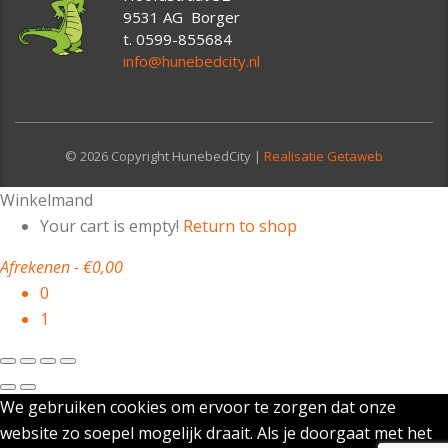
9531 AG Borger
t. 0599-855684
info@hunebedcity.nl
© 2026 Copyright HunebedCity |
Realisatie Getaweb
Winkelmand
Your cart is empty!
Return to shop
Afrekenen
-
€0,00
0
1
We gebruiken cookies om ervoor te zorgen dat onze
website zo soepel mogelijk draait. Als je doorgaat met het