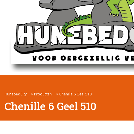
HunebedCity
>
Producten
>
Chenille 6 Geel 510
Chenille 6 Geel 510