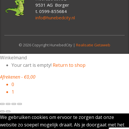
9531 AG Borger
t. 0599-855684
info@hunebedcity.nl
© 2026 Copyright HunebedCity |
Realisatie Getaweb
Winkelmand
Your cart is empty!
Return to shop
Afrekenen
-
€0,00
0
1
We gebruiken cookies om ervoor te zorgen dat onze
website zo soepel mogelijk draait. Als je doorgaat met het