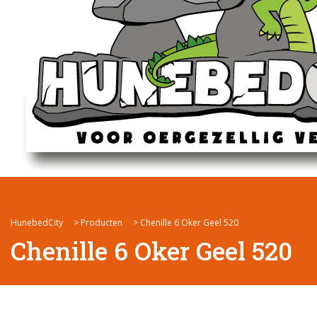
HunebedCity
>
Producten
>
Chenille 6 Oker Geel 520
Chenille 6 Oker Geel 520