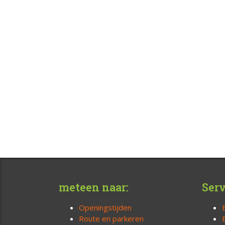
meteen naar:
Serv
Openingstijden
Route en parkeren