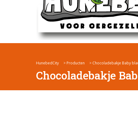
HunebedCity
>
Producten
>
Chocoladebakje Baby bla
Chocoladebakje Bab