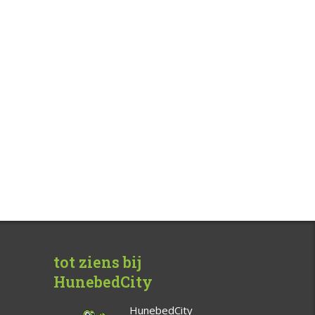
tot ziens bij
HunebedCity
HunebedCity