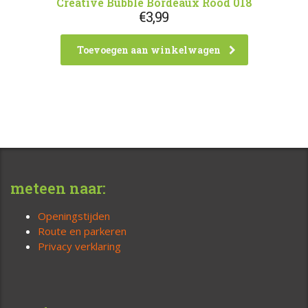
Creative Bubble Bordeaux Rood 018
€
3,99
Toevoegen aan winkelwagen
meteen naar:
Openingstijden
Route en parkeren
Privacy verklaring