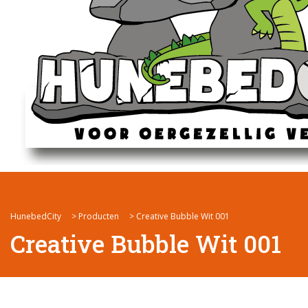
HunebedCity
>
Producten
>
Creative Bubble Wit 001
Creative Bubble Wit 001