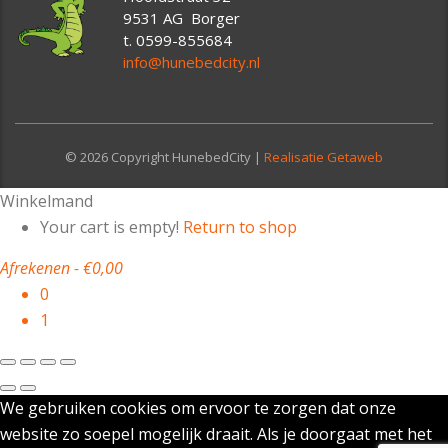
9531 AG Borger
t. 0599-855684
info@hunebedcity.nl
© 2026 Copyright HunebedCity |
Realisatie Getaweb
Winkelmand
Your cart is empty!
Return to shop
Afrekenen
-
€0,00
0
1
We gebruiken cookies om ervoor te zorgen dat onze
website zo soepel mogelijk draait. Als je doorgaat met het