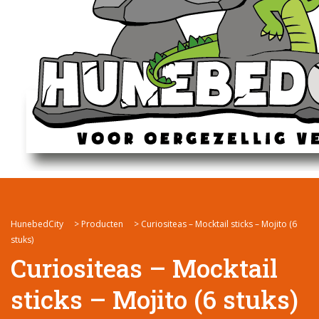
HunebedCity
>
Producten
>
Curiositeas – Mocktail sticks – Mojito (6
stuks)
Curiositeas – Mocktail
sticks – Mojito (6 stuks)