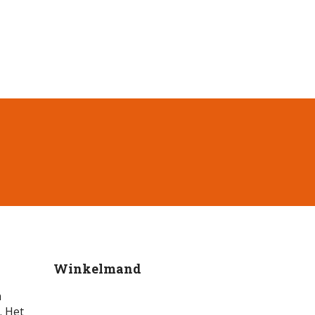
Winkelmand
n
. Het