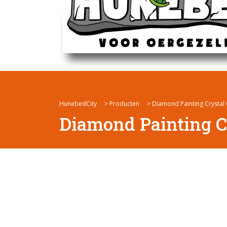
HunebedCity
>
Producten
>
Diamond Painting Crystal 
Diamond Painting Cr