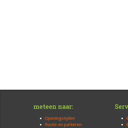
meteen naar:
Serv
Openingstijden
Route en parkeren