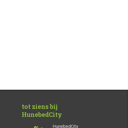
tot ziens bij
HunebedCity
HunebedCity