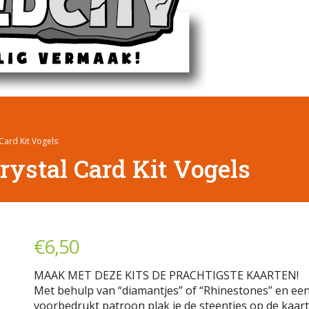
Card Kit Vogels
ystal Card Kit Vogels
€
6,50
MAAK MET DEZE KITS DE PRACHTIGSTE KAARTEN!
Met behulp van “diamantjes” of “Rhinestones” en ee
voorbedrukt patroon plak je de steentjes op de kaart