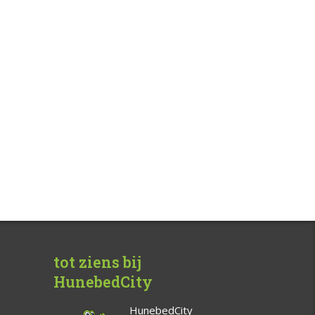
tot ziens bij
HunebedCity
HunebedCity