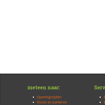
meteen naar:
Serv
Openingstijden
Route en parkeren