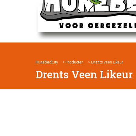
HunebedCity
>
Producten
>
Drents Veen Likeur
Drents Veen Likeur