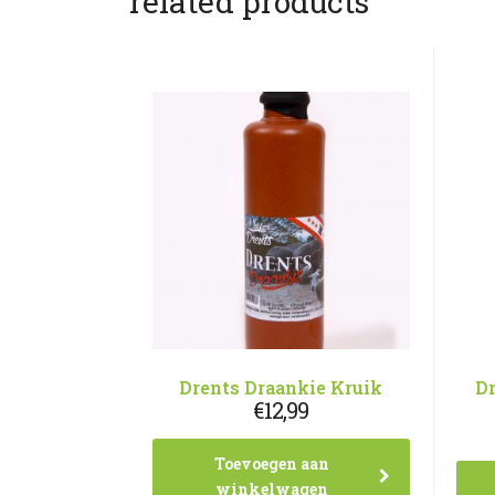
related products
Drents Draankie Kruik
D
€
12,99
Toevoegen aan
winkelwagen