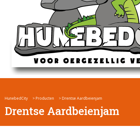
HunebedCity
>
Producten
>
Drentse Aardbeienjam
Drentse Aardbeienjam