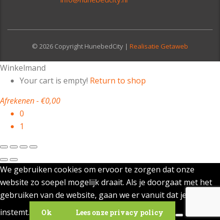
© 2026 Copyright HunebedCity |
Realisatie Getaweb
Winkelmand
Your cart is empty!
Return to shop
Afrekenen
-
€0,00
0
1
We gebruiken cookies om ervoor te zorgen dat onze
website zo soepel mogelijk draait. Als je doorgaat met het
gebruiken van de website, gaan we er vanuit dat je ermee
instemt.
Ok
Lees onze privacy policy