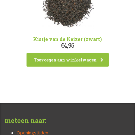
Kistje van de Keizer (zwart)
€
4,95
Toevoegen aan winkelwagen
meteen naar:
Openingstijden