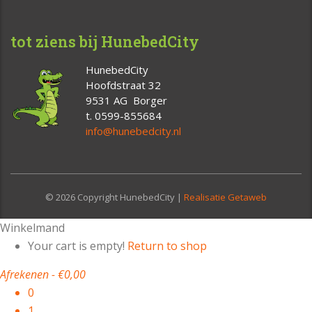
tot ziens bij HunebedCity
HunebedCity
Hoofdstraat 32
9531 AG Borger
t. 0599-855684
info@hunebedcity.nl
© 2026 Copyright HunebedCity |
Realisatie Getaweb
Winkelmand
Your cart is empty!
Return to shop
Afrekenen
-
€0,00
0
1