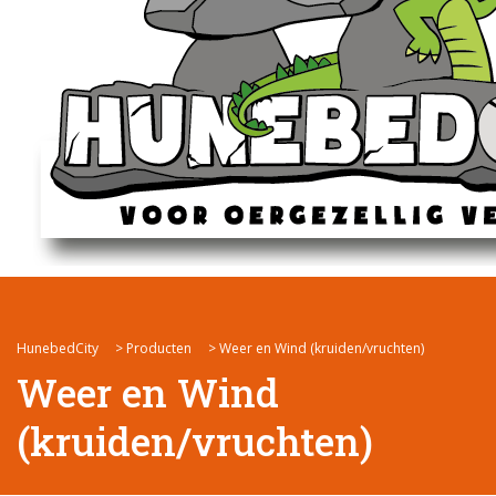
HunebedCity
>
Producten
>
Weer en Wind (kruiden/vruchten)
Weer en Wind
(kruiden/vruchten)