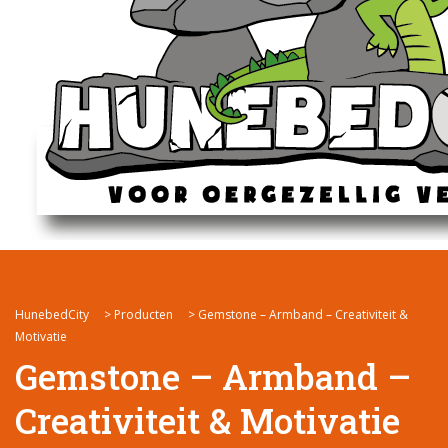
HunebedCity
>
Producten
>
Gemstone – Armband – Creativiteit &
Motivatie
Gemstone – Armband –
Creativiteit & Motivatie