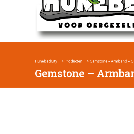
HunebedCity
>
Producten
>
Gemstone – Armband – G
Gemstone – Armban