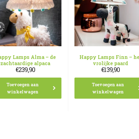
appy Lamps Alma – de
Happy Lamps Finn – he
zachtaardige alpaca
vrolijke paard
€
239,90
€
139,90
Toevoegen aan
Toevoegen aan
winkelwagen
winkelwagen