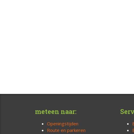
meteen naar:
Serv
Openingstijden
Route en parkeren