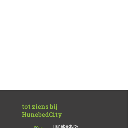
tot ziens bij
HunebedCity
HunebedCity