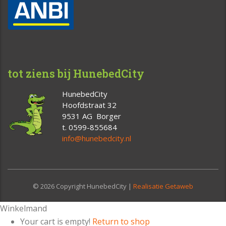
tot ziens bij HunebedCity
HunebedCity
Hoofdstraat 32
9531 AG Borger
t. 0599-855684
info@hunebedcity.nl
© 2026 Copyright HunebedCity |
Realisatie Getaweb
Winkelmand
Your cart is empty!
Return to shop