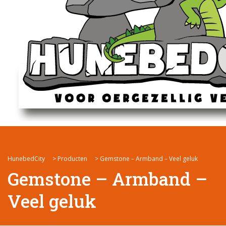
HunebedCity
>
Producten
>
Gemstone – Armband – Veel geluk
Gemstone – Armband –
Veel geluk