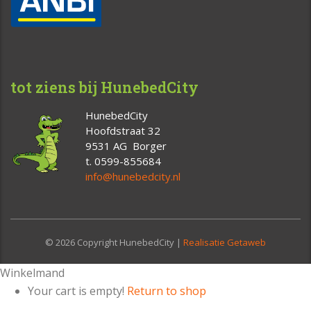
tot ziens bij HunebedCity
HunebedCity
Hoofdstraat 32
9531 AG Borger
t. 0599-855684
info@hunebedcity.nl
© 2026 Copyright HunebedCity |
Realisatie Getaweb
Winkelmand
Your cart is empty!
Return to shop