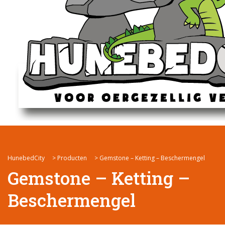
HunebedCity
>
Producten
>
Gemstone – Ketting – Beschermengel
Gemstone – Ketting –
Beschermengel