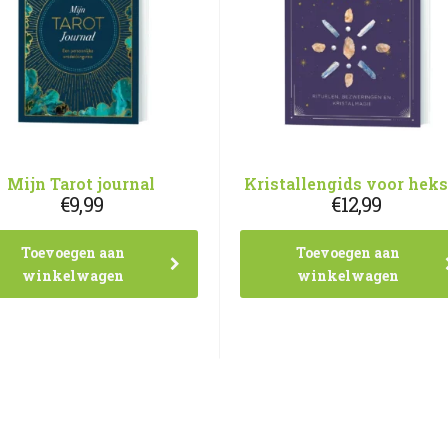
Mijn Tarot journal
Kristallengids voor hek
€
9,99
€
12,99
Toevoegen aan
Toevoegen aan
winkelwagen
winkelwagen