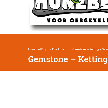
HunebedCity
>
Producten
>
Gemstone – Ketting – Gez
Gemstone – Ketting