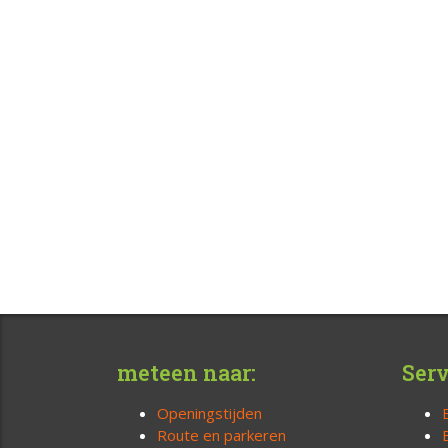
meteen naar:
Serv
Openingstijden
Route en parkeren