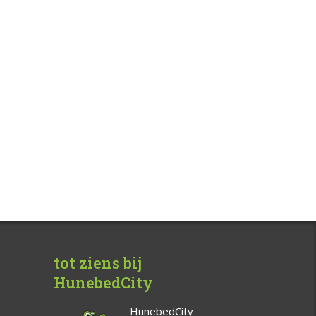
tot ziens bij
HunebedCity
HunebedCity