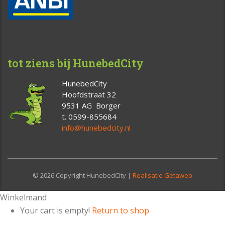
tot ziens bij HunebedCity
HunebedCity
Hoofdstraat 32
9531 AG Borger
t. 0599-855684
info@hunebedcity.nl
© 2026 Copyright HunebedCity |
Realisatie Getaweb
Winkelmand
Your cart is empty!
Return to shop